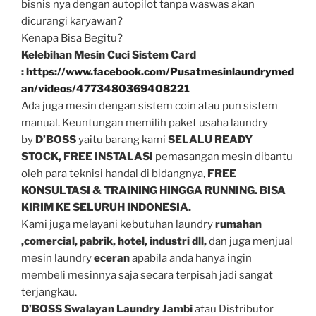
bisnis nya dengan autopilot tanpa waswas akan
dicurangi karyawan?
Kenapa Bisa Begitu?
Kelebihan Mesin Cuci Sistem Card
:
https://www.facebook.com/Pusatmesinlaundrymed
an/videos/4773480369408221
Ada juga mesin dengan sistem coin atau pun sistem
manual. Keuntungan memilih paket usaha laundry
by
D’BOSS
yaitu barang kami
SELALU READY
STOCK,
FREE INSTALASI
pemasangan mesin dibantu
oleh para teknisi handal di bidangnya,
FREE
KONSULTASI & TRAINING HINGGA RUNNING. BISA
KIRIM KE SELURUH INDONESIA.
Kami juga melayani kebutuhan laundry
rumahan
,comercial, pabrik, hotel, industri dll,
dan juga menjual
mesin laundry
eceran
apabila anda hanya ingin
membeli mesinnya saja secara terpisah jadi sangat
terjangkau.
D’BOSS Swalayan Laundry Jambi
atau Distributor