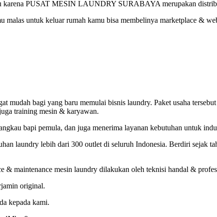
angkau karena PUSAT MESIN LAUNDRY SURABAYA merupakan distributor 
kamu malas untuk keluar rumah kamu bisa membelinya marketplace & web
ngat mudah bagi yang baru memulai bisnis laundry. Paket usaha tersebut
 juga training mesin & karyawan.
ngkau bapi pemula, dan juga menerima layanan kebutuhan untuk industri
laundry lebih dari 300 outlet di seluruh Indonesia. Berdiri sejak tah
e & maintenance mesin laundry dilakukan oleh teknisi handal & profes
jamin original.
nda kepada kami.