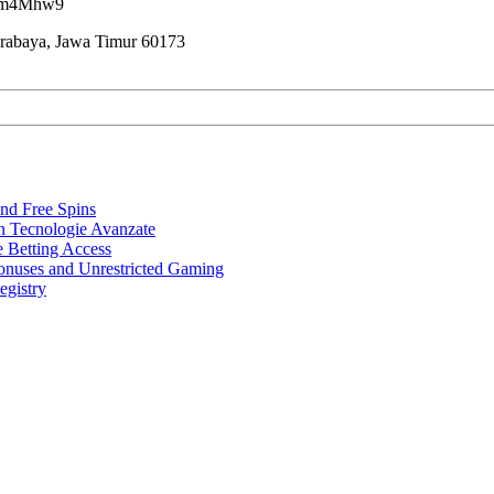
7ham4Mhw9
urabaya, Jawa Timur 60173
nd Free Spins
n Tecnologie Avanzate
e Betting Access
onuses and Unrestricted Gaming
egistry