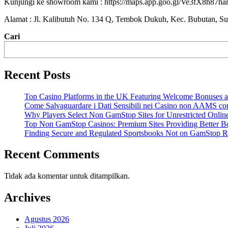
Kunjungi ke showroom kami : https://maps.app.goo.gl/Ve3fX8h8
Alamat : Jl. Kalibutuh No. 134 Q, Tembok Dukuh, Kec. Bubutan, S
Cari
Recent Posts
Top Casino Platforms in the UK Featuring Welcome Bonuses a
Come Salvaguardare i Dati Sensibili nei Casino non AAMS co
Why Players Select Non GamStop Sites for Unrestricted Onlin
Top Non GamStop Casinos: Premium Sites Providing Better B
Finding Secure and Regulated Sportsbooks Not on GamStop R
Recent Comments
Tidak ada komentar untuk ditampilkan.
Archives
Agustus 2026