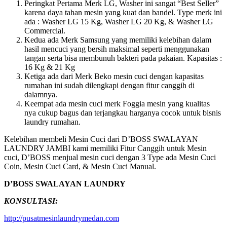
Peringkat Pertama Merk LG, Washer ini sangat “Best Seller”
karena daya tahan mesin yang kuat dan bandel. Type merk ini
ada : Washer LG 15 Kg, Washer LG 20 Kg, & Washer LG
Commercial.
Kedua ada Merk Samsung yang memiliki kelebihan dalam
hasil mencuci yang bersih maksimal seperti menggunakan
tangan serta bisa membunuh bakteri pada pakaian. Kapasitas :
16 Kg & 21 Kg
Ketiga ada dari Merk Beko mesin cuci dengan kapasitas
rumahan ini sudah dilengkapi dengan fitur canggih di
dalamnya.
Keempat ada mesin cuci merk Foggia mesin yang kualitas
nya cukup bagus dan terjangkau harganya cocok untuk bisnis
laundry rumahan.
Kelebihan membeli Mesin Cuci dari D’BOSS SWALAYAN
LAUNDRY JAMBI kami memiliki Fitur Canggih untuk Mesin
cuci, D’BOSS menjual mesin cuci dengan 3 Type ada Mesin Cuci
Coin, Mesin Cuci Card, & Mesin Cuci Manual.
D’BOSS SWALAYAN LAUNDRY
KONSULTASI:
http://pusatmesinlaundrymedan.com