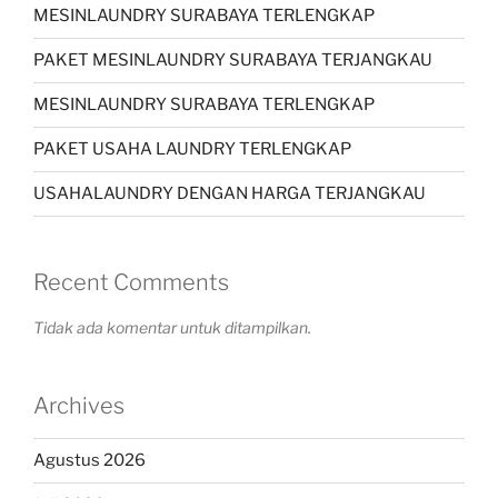
MESINLAUNDRY SURABAYA TERLENGKAP
PAKET MESINLAUNDRY SURABAYA TERJANGKAU
MESINLAUNDRY SURABAYA TERLENGKAP
PAKET USAHA LAUNDRY TERLENGKAP
USAHALAUNDRY DENGAN HARGA TERJANGKAU
Recent Comments
Tidak ada komentar untuk ditampilkan.
Archives
Agustus 2026