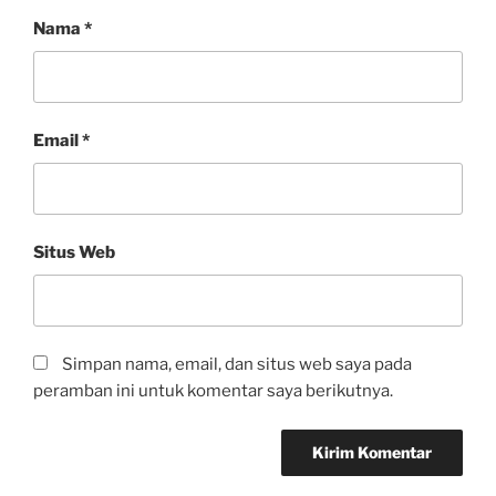
Nama
*
Email
*
Situs Web
Simpan nama, email, dan situs web saya pada
peramban ini untuk komentar saya berikutnya.