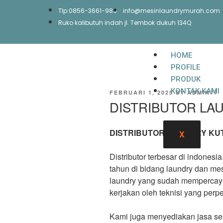
Tlp:0856-3661-989
info@mesinlaundrymurah.com
Ruko kalibutuh indah jl. Tembok dukuh 134Q
HOME
PROFILE
PRODUK
KONTAK KAMI
FEBRUARI 1, 2025
BY
ADMIN77
DISTRIBUTOR LA
DISTRIBUTOR LAUNDRY KU
X
Distributor terbesar di indones
tahun di bidang laundry dan mes
laundry yang sudah mempercaya
kerjakan oleh teknisi yang per
Kami juga menyediakan jasa se