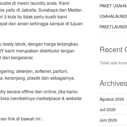
rouble di mesin laundry anda. Kami
PAKET USAHA
a yaitu di Jakarta, Surabaya dan Medan.
USAHALAUND
i 3 kota itu tidak perlu kuatir kami
pat dan aman sehingga sampai di tujuan
PAKETLAUNDR
u ready stock, dengan harga terjangkau
Recent
kami merupakan distributor tangan
l dan bergaransi.
Tidak ada kome
gering, deterjen, softener, parfum,
ka, keranjang, plastik dan sebagainya.
Archive
ry secara offline dan online, jika kamu
 bisa membelinya marketplace & website
Agustus 2026
Juli 2026
 link di bawah ini :
Juni 2026