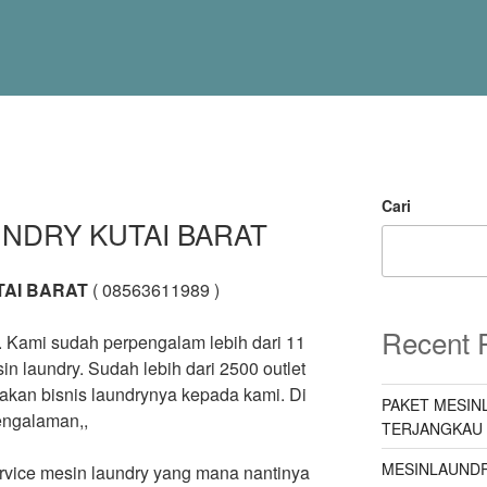
Cari
UNDRY KUTAI BARAT
TAI BARAT
( 08563611989 )
Recent 
ia. Kami sudah perpengalam lebih dari 11
in laundry. Sudah lebih dari 2500 outlet
kan bisnis laundrynya kepada kami. Di
PAKET MESIN
pengalaman,,
TERJANGKAU
MESINLAUNDR
rvice mesin laundry yang mana nantinya