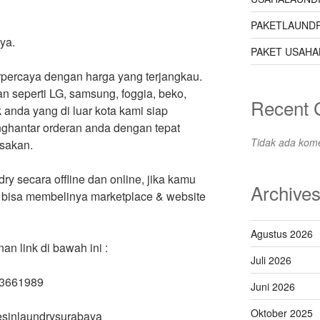
PAKETLAUNDR
ya.
PAKET USAHA
erpercaya dengan harga yang terjangkau.
 seperti LG, samsung, foggia, beko,
Recent
anda yang di luar kota kami siap
ghantar orderan anda dengan tepat
Tidak ada kome
sakan.
ry secara offline dan online, jika kamu
Archive
 bisa membelinya marketplace & website
Agustus 2026
 link di bawah ini :
Juli 2026
63661989
Juni 2026
Oktober 2025
mesinlaundrysurabaya