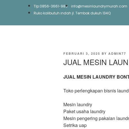
Tlp:0856-3661-989
info@mesinlaundrymurah.com
Ruko kalibutuh indah jl. Tembok dukuh 134Q
FEBRUARI 3, 2025
BY
ADMIN77
JUAL MESIN LAU
JUAL MESIN LAUNDRY BON
Toko perlengkapan bisnis laund
Mesin laundry
Paket usaha laundry
Mesin pengering pakaian laund
Setrika uap