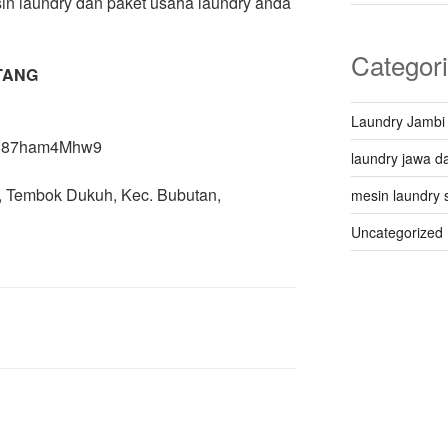
in laundry dan paket usaha laundry anda
Categor
TANG
Laundry Jambi
X8h87ham4Mhw9
laundry jawa da
 Q, Tembok Dukuh, Kec. Bubutan,
mesin laundry 
Uncategorized