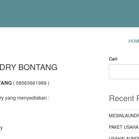
HOM
Cari
NDRY BONTANG
TANG
( 08563661989 )
Recent 
ry yang menyediakan :
MESINLAUNDR
PAKET USAHA
ry
USAHALAUND