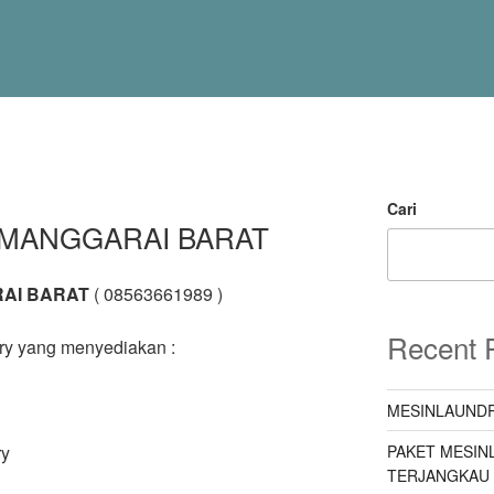
Cari
MANGGARAI BARAT
AI BARAT
( 08563661989 )
Recent 
ry yang menyediakan :
MESINLAUNDR
PAKET MESIN
ry
TERJANGKAU