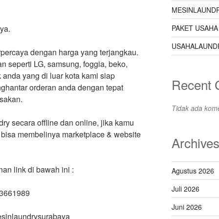
MESINLAUNDR
PAKET USAHA
ya.
USAHALAUND
erpercaya dengan harga yang terjangkau.
 seperti LG, samsung, foggia, beko,
anda yang di luar kota kami siap
Recent
ghantar orderan anda dengan tepat
sakan.
Tidak ada kome
ry secara offline dan online, jika kamu
 bisa membelinya marketplace & website
Archive
 link di bawah ini :
Agustus 2026
Juli 2026
63661989
Juni 2026
mesinlaundrysurabaya