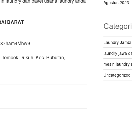
in laundry dan paket usaha laundry anda
Agustus 2023
AI BARAT
Categor
Laundry Jambi
X8h87ham4Mhw9
laundry jawa da
 Q, Tembok Dukuh, Kec. Bubutan,
mesin laundry 
Uncategorized