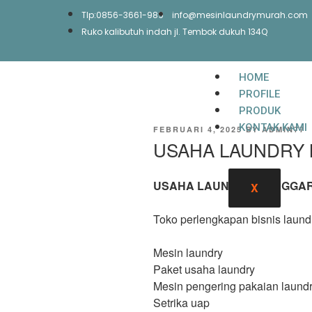
Tlp:0856-3661-989
info@mesinlaundrymurah.com
Ruko kalibutuh indah jl. Tembok dukuh 134Q
HOME
PROFILE
PRODUK
KONTAK KAMI
FEBRUARI 4, 2025
BY
ADMIN77
USAHA LAUNDRY 
USAHA LAUNDRY MANGGAR
X
Toko perlengkapan bisnis laund
Mesin laundry
Paket usaha laundry
Mesin pengering pakaian laund
Setrika uap