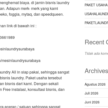
nghemat biaya. di jamin bisnis laundry
PAKET USAHA
an. Adapun merk- merk yang kami
USAHALAUND
beko, foggia, mytaq, dan speedqueen.
PAKETLAUNDR
 link di bawah ini :
63661989
Recent
mesinlaundrysurabaya
Tidak ada kome
m/mesinlaundrysurabaya
Archive
aundry All in siap pakai, sehingga sangat
isnis laundry. Paket usaha tersebut
an bisnis dari kami. Dengan sekali
Agustus 2026
ree instalasi, konsultasi bisnis, dan
Juli 2026
Juni 2026
a eceran / satuan sehingga sangat