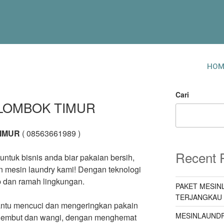
HOM
Cari
 LOMBOK TIMUR
TIMUR
( 08563661989 )
Recent 
ntuk bisnis anda biar pakaian bersih,
n mesin laundry kami! Dengan teknologi
p dan ramah lingkungan.
PAKET MESIN
TERJANGKAU
antu mencuci dan mengeringkan pakain
MESINLAUNDR
lembut dan wangi, dengan menghemat