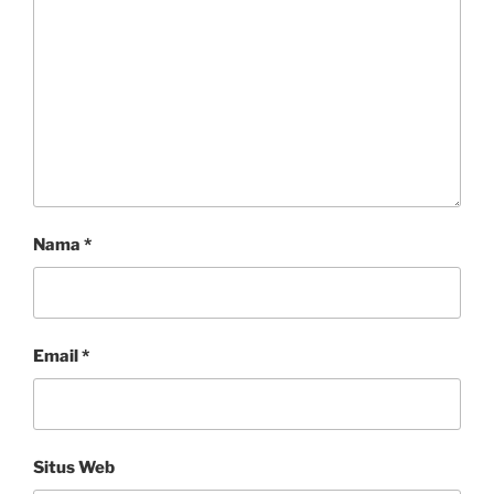
Nama
*
Email
*
Situs Web