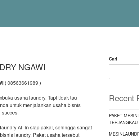
Cari
NDRY NGAWI
WI
( 08563661989 )
Recent 
buka usaha laundry. Tapi tidak tau
nda untuk menjalankan usaha bisnis
 succes.
PAKET MESIN
TERJANGKAU
undry All in siap pakai, sehingga sangat
MESINLAUNDR
isnis laundry. Paket usaha tersebut