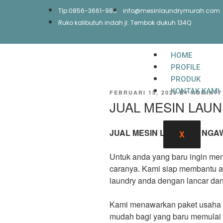
Tlp:0856-3661-989
info@mesinlaundrymurah.com
Ruko kalibutuh indah jl. Tembok dukuh 134Q
HOME
PROFILE
PRODUK
KONTAK KAMI
FEBRUARI 15, 2025
BY
ADMIN77
JUAL MESIN LAU
JUAL MESIN LAUNDRY NGA
X
Untuk anda yang baru ingin mem
caranya. Kami siap membantu a
laundry anda dengan lancar dan
Kami menawarkan paket usaha la
mudah bagi yang baru memulai b