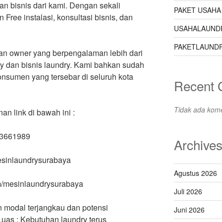
an bisnis dari kami. Dengan sekali
PAKET USAHA
ree instalasi, konsultasi bisnis, dan
USAHALAUND
PAKETLAUNDR
dan owner yang berpengalaman lebih dari
ry dan bisnis laundry. Kami bahkan sudah
konsumen yang tersebar di seluruh kota
Recent
Tidak ada kome
 link di bawah ini :
63661989
Archive
mesinlaundrysurabaya
Agustus 2026
m/mesinlaundrysurabaya
Juli 2026
 modal terjangkau dan potensi
Juni 2026
uas : Kebutuhan laundry terus