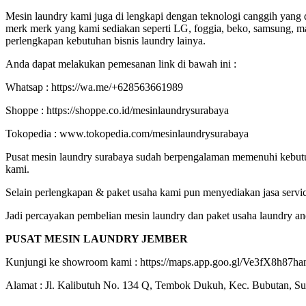
Mesin laundry kami juga di lengkapi dengan teknologi canggih yan
merk merk yang kami sediakan seperti LG, foggia, beko, samsung, mayt
perlengkapan kebutuhan bisnis laundry lainya.
Anda dapat melakukan pemesanan link di bawah ini :
Whatsap : https://wa.me/+628563661989
Shoppe : https://shoppe.co.id/mesinlaundrysurabaya
Tokopedia : www.tokopedia.com/mesinlaundrysurabaya
Pusat mesin laundry surabaya sudah berpengalaman memenuhi kebutuhan 
kami.
Selain perlengkapan & paket usaha kami pun menyediakan jasa servic
Jadi percayakan pembelian mesin laundry dan paket usaha laundry a
PUSAT MESIN LAUNDRY JEMBER
Kunjungi ke showroom kami : https://maps.app.goo.gl/Ve3fX8h8
Alamat : Jl. Kalibutuh No. 134 Q, Tembok Dukuh, Kec. Bubutan, S