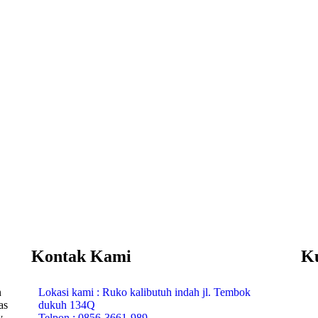
Kontak Kami
K
n
Lokasi kami : Ruko kalibutuh indah jl. Tembok
as
dukuh 134Q
y
Telpon : 0856-3661-989