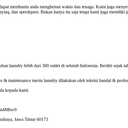
g dapat membantu anda menghemat waktu dan tenaga. Kami juga menyed
aq, dan speedquen. Bukan hanya itu saja tetapi kami juga memiliki pake
laundry lebih dari 300 outlet di seluruh Indonesia. Berdiri sejak tah
e & maintenance mesin laundry dilakukan oleh teknisi handal & profes
nda kepada kami.
7ham4Mhw9
urabaya, Jawa Timur 60173