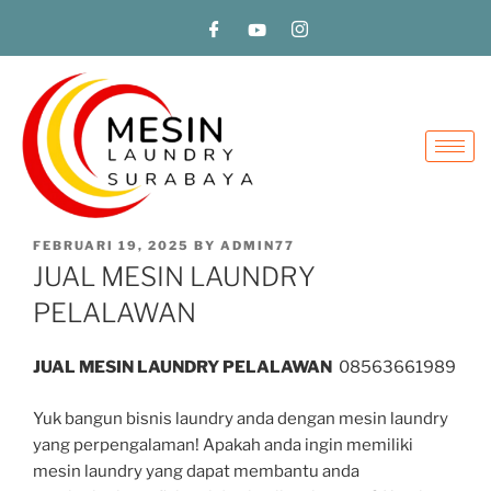
FEBRUARI 19, 2025
BY
ADMIN77
JUAL MESIN LAUNDRY
PELALAWAN
JUAL MESIN LAUNDRY PELALAWAN
08563661989
Yuk bangun bisnis laundry anda dengan mesin laundry
yang perpengalaman! Apakah anda ingin memiliki
mesin laundry yang dapat membantu anda