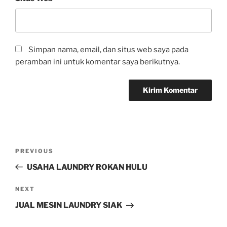
Simpan nama, email, dan situs web saya pada
peramban ini untuk komentar saya berikutnya.
PREVIOUS
USAHA LAUNDRY ROKAN HULU
NEXT
JUAL MESIN LAUNDRY SIAK