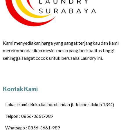
Kami menyediakan harga yang sangat terjangkau dan kami
merekomendasikan mesin-mesin yang berkualitas tinggi
sehingga sangat cocok untuk berusaha Laundry ini.
Kontak Kami
Lokasi kami : Ruko kalibutuh indah jl. Tembok dukuh 134Q
Telpon : 0856-3661-989
Whatsapp : 0856-3661-989