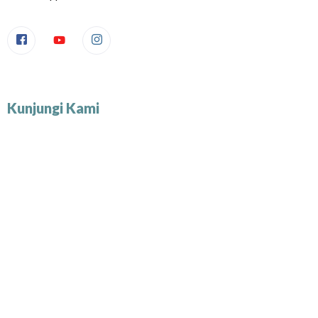
Kunjungi Kami