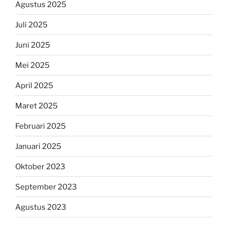
Agustus 2025
Juli 2025
Juni 2025
Mei 2025
April 2025
Maret 2025
Februari 2025
Januari 2025
Oktober 2023
September 2023
Agustus 2023