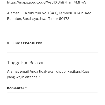
https://maps.app.goo.gl/Ve3fX8h87ham4Mhw9
Alamat : Jl. Kalibutuh No. 134 Q, Tembok Dukuh, Kec.
Bubutan, Surabaya, Jawa Timur 60173
UNCATEGORIZED
Tinggalkan Balasan
Alamat email Anda tidak akan dipublikasikan.
Ruas
yang wajib ditandai
*
Komentar
*