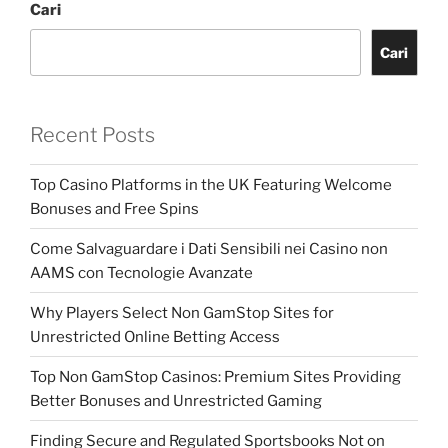
Cari
Cari
Recent Posts
Top Casino Platforms in the UK Featuring Welcome
Bonuses and Free Spins
Come Salvaguardare i Dati Sensibili nei Casino non
AAMS con Tecnologie Avanzate
Why Players Select Non GamStop Sites for
Unrestricted Online Betting Access
Top Non GamStop Casinos: Premium Sites Providing
Better Bonuses and Unrestricted Gaming
Finding Secure and Regulated Sportsbooks Not on