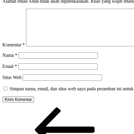
Alamat email Anda tidak akan dipublikasikan.
Ruas yang wajib ditan
Komentar
*
Nama
*
Email
*
Situs Web
Simpan nama, email, dan situs web saya pada peramban ini untuk
Navigasi
Previous
Post
pos