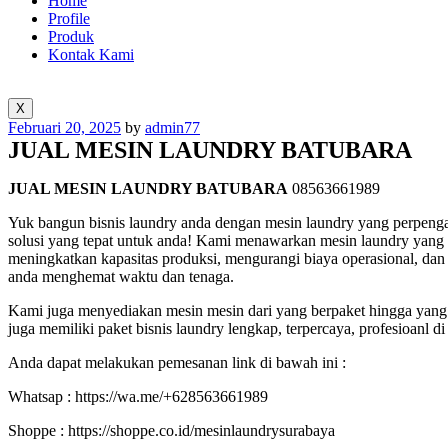
Home
Profile
Produk
Kontak Kami
X
Posted
Februari 20, 2025
by
admin77
on
JUAL MESIN LAUNDRY BATUBARA
JUAL MESIN LAUNDRY BATUBARA
08563661989
Yuk bangun bisnis laundry anda dengan mesin laundry yang perpenga
solusi yang tepat untuk anda! Kami menawarkan mesin laundry yang b
meningkatkan kapasitas produksi, mengurangi biaya operasional, da
anda menghemat waktu dan tenaga.
Kami juga menyediakan mesin mesin dari yang berpaket hingga yang 
juga memiliki paket bisnis laundry lengkap, terpercaya, profesioanl di
Anda dapat melakukan pemesanan link di bawah ini :
Whatsap : https://wa.me/+628563661989
Shoppe : https://shoppe.co.id/mesinlaundrysurabaya