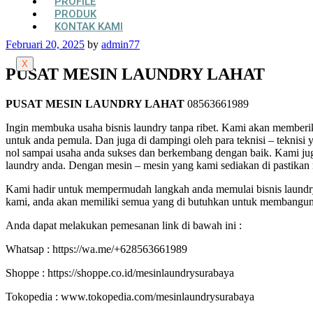
PROFILE
PRODUK
KONTAK KAMI
Posted
Februari 20, 2025
by
admin77
on
X
PUSAT MESIN LAUNDRY LAHAT
PUSAT MESIN LAUNDRY LAHAT
08563661989
Ingin membuka usaha bisnis laundry tanpa ribet. Kami akan memberika
untuk anda pemula. Dan juga di dampingi oleh para teknisi – teknisi
nol sampai usaha anda sukses dan berkembang dengan baik. Kami jug
laundry anda. Dengan mesin – mesin yang kami sediakan di pastikan m
Kami hadir untuk mempermudah langkah anda memulai bisnis laundry. 
kami, anda akan memiliki semua yang di butuhkan untuk membangun 
Anda dapat melakukan pemesanan link di bawah ini :
Whatsap : https://wa.me/+628563661989
Shoppe : https://shoppe.co.id/mesinlaundrysurabaya
Tokopedia : www.tokopedia.com/mesinlaundrysurabaya