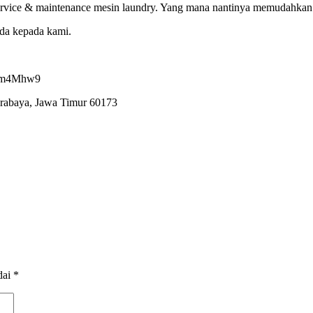
ervice & maintenance mesin laundry. Yang mana nantinya memudahkan an
nda kepada kami.
7ham4Mhw9
urabaya, Jawa Timur 60173
dai
*