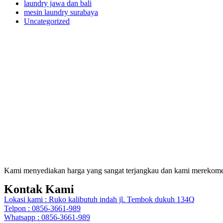
laundry jawa dan bali
mesin laundry surabaya
Uncategorized
Kami menyediakan harga yang sangat terjangkau dan kami merekomend
Kontak Kami
Lokasi kami : Ruko kalibutuh indah jl. Tembok dukuh 134Q
Telpon : 0856-3661-989
Whatsapp : 0856-3661-989