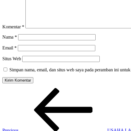
Komentar
*
Nama
*
Email
*
Situs Web
Simpan nama, email, dan situs web saya pada peramban ini untuk
Navigasi
Previous
Post
pos
Previous
USAHA L