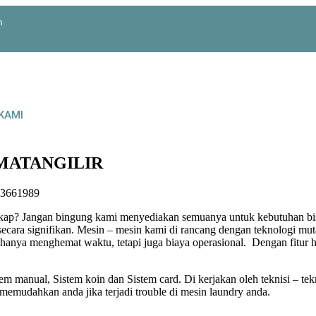
m
KAMI
MATANGILIR
3661989
ngkap? Jangan bingung kami menyediakan semuanya untuk kebutuhan bi
secara signifikan. Mesin – mesin kami di rancang dengan teknologi mut
k hanya menghemat waktu, tetapi juga biaya operasional. Dengan fitur 
em manual, Sistem koin dan Sistem card. Di kerjakan oleh teknisi – te
memudahkan anda jika terjadi trouble di mesin laundry anda.