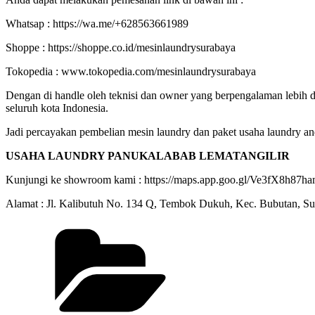
Whatsap : https://wa.me/+628563661989
Shoppe : https://shoppe.co.id/mesinlaundrysurabaya
Tokopedia : www.tokopedia.com/mesinlaundrysurabaya
Dengan di handle oleh teknisi dan owner yang berpengalaman lebih da
seluruh kota Indonesia.
Jadi percayakan pembelian mesin laundry dan paket usaha laundry a
USAHA LAUNDRY PANUKALABAB LEMATANGILIR
Kunjungi ke showroom kami : https://maps.app.goo.gl/Ve3fX8h8
Alamat : Jl. Kalibutuh No. 134 Q, Tembok Dukuh, Kec. Bubutan, S