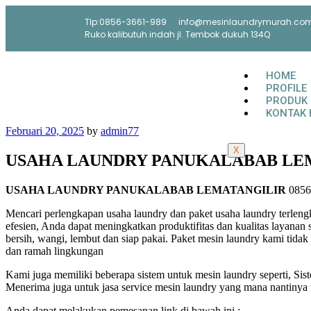
Tlp:0856-3661-989
info@mesinlaundrymurah.co
Ruko kalibutuh indah jl. Tembok dukuh 134Q
HOME
PROFILE
PRODUK
KONTAK 
Februari 20, 2025
by
admin77
X
USAHA LAUNDRY PANUKALABAB LE
USAHA LAUNDRY PANUKALABAB LEMATANGILIR
0856
Mencari perlengkapan usaha laundry dan paket usaha laundry terle
efesien, Anda dapat meningkatkan produktifitas dan kualitas layanan 
bersih, wangi, lembut dan siap pakai. Paket mesin laundry kami tida
dan ramah lingkungan
Kami juga memiliki beberapa sistem untuk mesin laundry seperti, Sist
Menerima juga untuk jasa service mesin laundry yang mana nantinya 
Anda dapat melakukan pemesanan link di bawah ini :