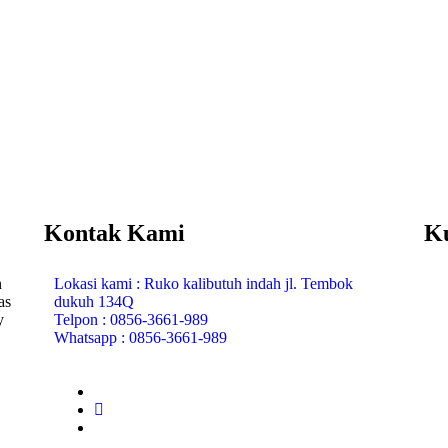
Kontak Kami
K
n
Lokasi kami : Ruko kalibutuh indah jl. Tembok
as
dukuh 134Q
y
Telpon : 0856-3661-989
Whatsapp : 0856-3661-989