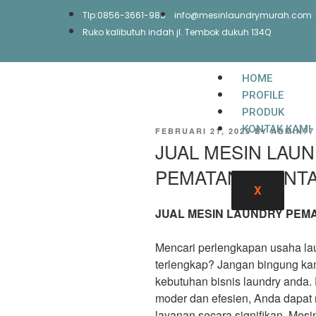
Tlp:0856-3661-989
info@mesinlaundrymurah.com
Ruko kalibutuh indah jl. Tembok dukuh 134Q
HOME
PROFILE
PRODUK
KONTAK KAMI
FEBRUARI 21, 2025
BY
ADMIN77
JUAL MESIN LAU
PEMATANGSIANT
X
JUAL MESIN LAUNDRY PEM
Mencari perlengkapan usaha la
terlengkap? Jangan bingung k
kebutuhan bisnis laundry anda.
moder dan efesien, Anda dapat m
layanan secara signifikan. Mes