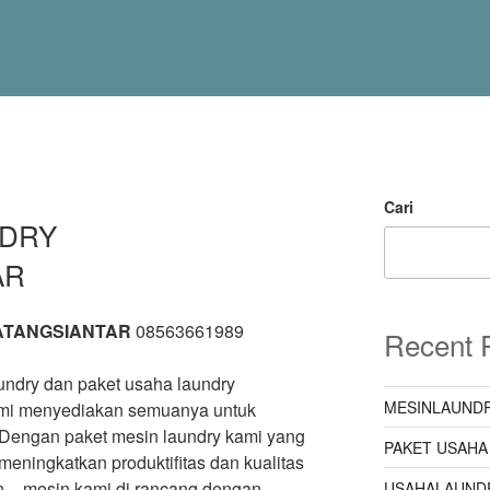
Cari
NDRY
AR
ATANGSIANTAR
08563661989
Recent 
undry dan paket usaha laundry
MESINLAUNDR
ami menyediakan semuanya untuk
 Dengan paket mesin laundry kami yang
PAKET USAHA
eningkatkan produktifitas dan kualitas
in – mesin kami di rancang dengan
USAHALAUND