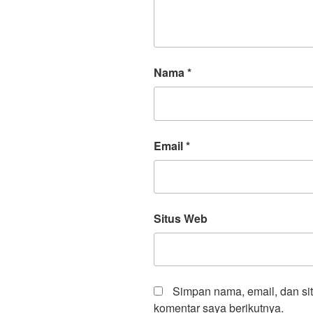
Nama
*
Email
*
Situs Web
Simpan nama, email, dan si
komentar saya berikutnya.