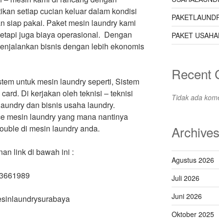
ikan setiap cucian keluar dalam kondisi
PAKETLAUNDR
dan siap pakai. Paket mesin laundry kami
etapi juga biaya operasional. Dengan
PAKET USAHA
 menjalankan bisnis dengan lebih ekonomis
Recent
tem untuk mesin laundry seperti, Sistem
ard. Di kerjakan oleh teknisi – teknisi
Tidak ada kome
aundry dan bisnis usaha laundry.
ce mesin laundry yang mana nantinya
ouble di mesin laundry anda.
Archive
 link di bawah ini :
Agustus 2026
63661989
Juli 2026
Juni 2026
mesinlaundrysurabaya
Oktober 2025