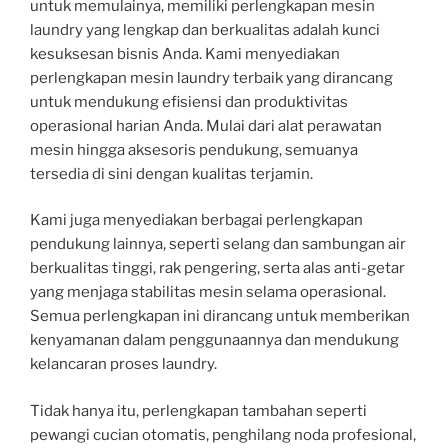
untuk memulainya, memiliki perlengkapan mesin
laundry yang lengkap dan berkualitas adalah kunci
kesuksesan bisnis Anda. Kami menyediakan
perlengkapan mesin laundry terbaik yang dirancang
untuk mendukung efisiensi dan produktivitas
operasional harian Anda. Mulai dari alat perawatan
mesin hingga aksesoris pendukung, semuanya
tersedia di sini dengan kualitas terjamin.
Kami juga menyediakan berbagai perlengkapan
pendukung lainnya, seperti selang dan sambungan air
berkualitas tinggi, rak pengering, serta alas anti-getar
yang menjaga stabilitas mesin selama operasional.
Semua perlengkapan ini dirancang untuk memberikan
kenyamanan dalam penggunaannya dan mendukung
kelancaran proses laundry.
Tidak hanya itu, perlengkapan tambahan seperti
pewangi cucian otomatis, penghilang noda profesional,