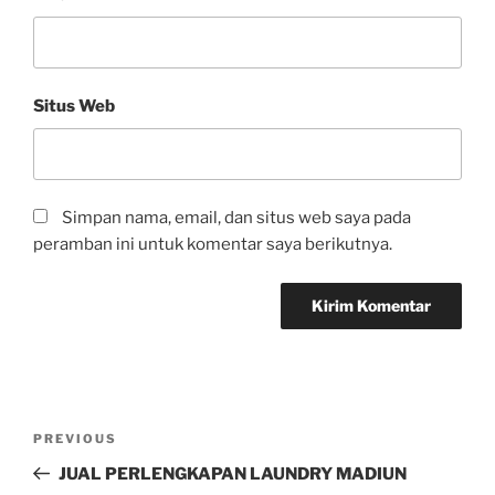
Situs Web
Simpan nama, email, dan situs web saya pada
peramban ini untuk komentar saya berikutnya.
PREVIOUS
JUAL PERLENGKAPAN LAUNDRY MADIUN