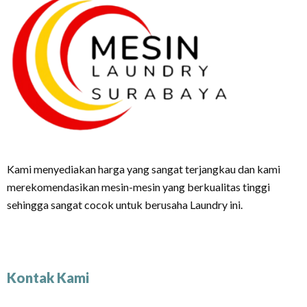
Kami menyediakan harga yang sangat terjangkau dan kami
merekomendasikan mesin-mesin yang berkualitas tinggi
sehingga sangat cocok untuk berusaha Laundry ini.
Kontak Kami