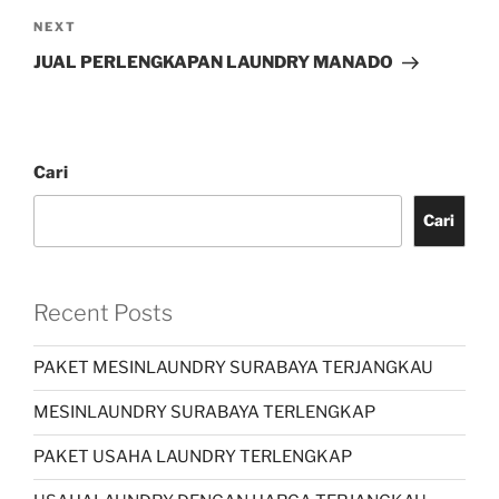
NEXT
JUAL PERLENGKAPAN LAUNDRY MANADO
Cari
Cari
Recent Posts
PAKET MESINLAUNDRY SURABAYA TERJANGKAU
MESINLAUNDRY SURABAYA TERLENGKAP
PAKET USAHA LAUNDRY TERLENGKAP