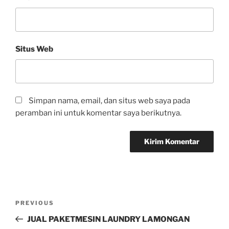
Situs Web
Simpan nama, email, dan situs web saya pada
peramban ini untuk komentar saya berikutnya.
PREVIOUS
JUAL PAKETMESIN LAUNDRY LAMONGAN