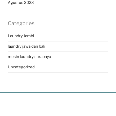
Agustus 2023
Categories
Laundry Jambi
laundry jawa dan bali
mesin laundry surabaya
Uncategorized