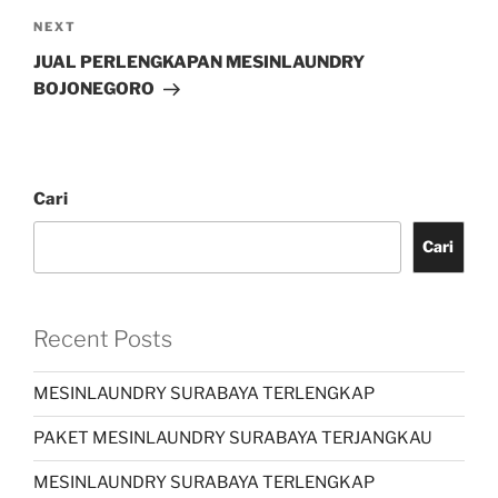
NEXT
JUAL PERLENGKAPAN MESINLAUNDRY
BOJONEGORO
Cari
Cari
Recent Posts
MESINLAUNDRY SURABAYA TERLENGKAP
PAKET MESINLAUNDRY SURABAYA TERJANGKAU
MESINLAUNDRY SURABAYA TERLENGKAP