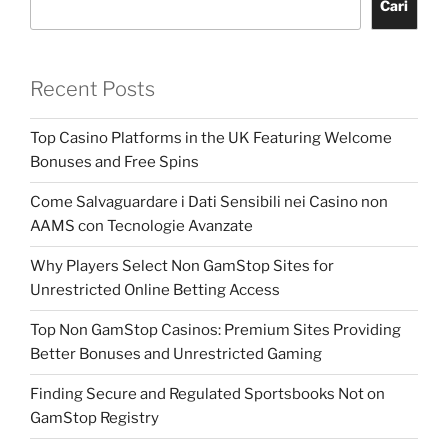
Cari
Recent Posts
Top Casino Platforms in the UK Featuring Welcome
Bonuses and Free Spins
Come Salvaguardare i Dati Sensibili nei Casino non
AAMS con Tecnologie Avanzate
Why Players Select Non GamStop Sites for
Unrestricted Online Betting Access
Top Non GamStop Casinos: Premium Sites Providing
Better Bonuses and Unrestricted Gaming
Finding Secure and Regulated Sportsbooks Not on
GamStop Registry