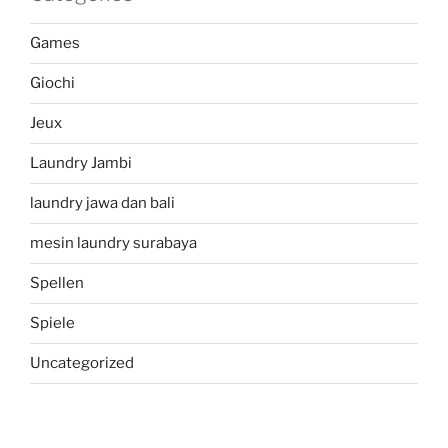
Games
Giochi
Jeux
Laundry Jambi
laundry jawa dan bali
mesin laundry surabaya
Spellen
Spiele
Uncategorized