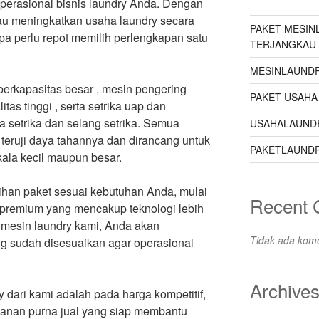
erasional bisnis laundry Anda. Dengan
tau meningkatkan usaha laundry secara
PAKET MESIN
npa perlu repot memilih perlengkapan satu
TERJANGKAU
MESINLAUNDR
berkapasitas besar , mesin pengering
PAKET USAHA
itas tinggi , serta setrika uap dan
a setrika dan selang setrika. Semua
USAHALAUND
 teruji daya tahannya dan dirancang untuk
PAKETLAUNDR
ala kecil maupun besar.
han paket sesuai kebutuhan Anda, mulai
Recent
t premium yang mencakup teknologi lebih
 mesin laundry kami, Anda akan
Tidak ada kome
 sudah disesuaikan agar operasional
.
Archive
 dari kami adalah pada harga kompetitif,
layanan purna jual yang siap membantu