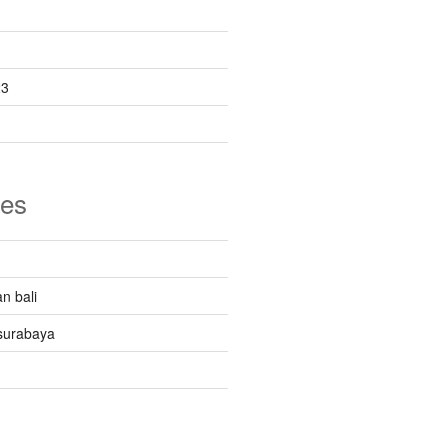
23
ies
n bali
surabaya