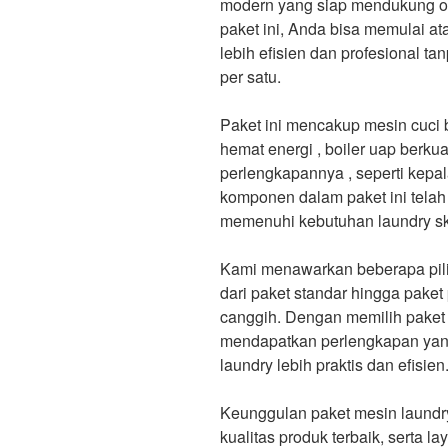
modern yang siap mendukung op
paket ini, Anda bisa memulai a
lebih efisien dan profesional ta
per satu.
Paket ini mencakup mesin cuci 
hemat energi , boiler uap berkual
perlengkapannya , seperti kepal
komponen dalam paket ini telah
memenuhi kebutuhan laundry sk
Kami menawarkan beberapa pili
dari paket standar hingga pake
canggih. Dengan memilih paket
mendapatkan perlengkapan yang
laundry lebih praktis dan efisien
Keunggulan paket mesin laundry
kualitas produk terbaik, serta 