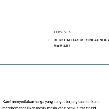
Navigasi
Previous
PREVIOUS
pos
Post
BERKUALITAS MESINLAUNDR
MAMUJU
Kami menyediakan harga yang sangat terjangkau dan kami
merekomendasikan mesin-mesin yang berkualitas tinggi