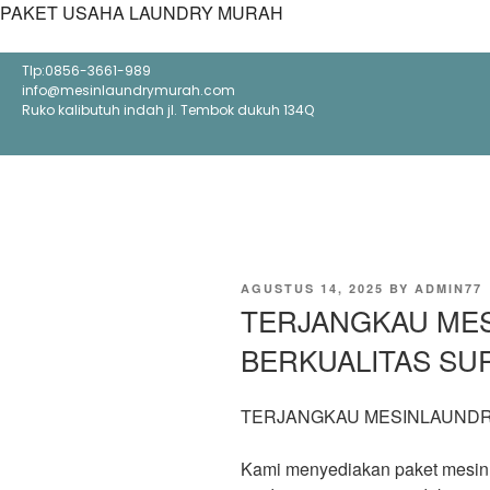
PAKET USAHA LAUNDRY MURAH
Tlp:0856-3661-989
info@mesinlaundrymurah.com
Ruko kalibutuh indah jl. Tembok dukuh 134Q
POSTED
AGUSTUS 14, 2025
BY
ADMIN77
ON
TERJANGKAU ME
BERKUALITAS SU
TERJANGKAU MESINLAUNDR
Kami menyediakan paket mesin 