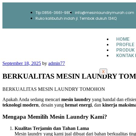
Tlp:0856-3661-989
info@mesinlaundrymurah.com
Ruko kalibutuh indah jl. Tembok dukuh 134Q
HOME
PROFILE
PRODUK
KONTAK 
September 18, 2025
by
admin77
X
BERKUALITAS MESIN LAUNDRY TO
BERKUALITAS MESIN LAUNDRY TOMOHON
Apakah Anda sedang mencari
mesin laundry
yang handal dan efisie
teknologi modern
, desain yang
hemat energi
, dan
kinerja maksima
Mengapa Memilih Mesin Laundry Kami?
Kualitas Terjamin dan Tahan Lama
Mesin laundry yang kami jual dibuat dari bahan berkualitas t