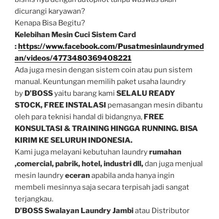
dicurangi karyawan?
Kenapa Bisa Begitu?
Kelebihan Mesin Cuci Sistem Card
:
https://www.facebook.com/Pusatmesinlaundrymed
an/videos/4773480369408221
Ada juga mesin dengan sistem coin atau pun sistem
manual. Keuntungan memilih paket usaha laundry
by
D’BOSS
yaitu barang kami
SELALU READY
STOCK,
FREE INSTALASI
pemasangan mesin dibantu
oleh para teknisi handal di bidangnya,
FREE
KONSULTASI & TRAINING HINGGA RUNNING. BISA
KIRIM KE SELURUH INDONESIA.
Kami juga melayani kebutuhan laundry
rumahan
,comercial, pabrik, hotel, industri dll,
dan juga menjual
mesin laundry
eceran
apabila anda hanya ingin
membeli mesinnya saja secara terpisah jadi sangat
terjangkau.
D’BOSS Swalayan Laundry Jambi
atau Distributor