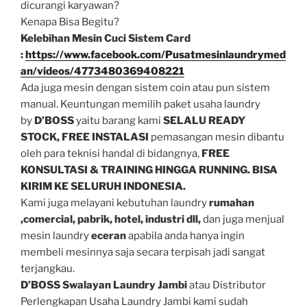
dicurangi karyawan?
Kenapa Bisa Begitu?
Kelebihan Mesin Cuci Sistem Card
:
https://www.facebook.com/Pusatmesinlaundrymed
an/videos/4773480369408221
Ada juga mesin dengan sistem coin atau pun sistem
manual. Keuntungan memilih paket usaha laundry
by
D’BOSS
yaitu barang kami
SELALU READY
STOCK,
FREE INSTALASI
pemasangan mesin dibantu
oleh para teknisi handal di bidangnya,
FREE
KONSULTASI & TRAINING HINGGA RUNNING. BISA
KIRIM KE SELURUH INDONESIA.
Kami juga melayani kebutuhan laundry
rumahan
,comercial, pabrik, hotel, industri dll,
dan juga menjual
mesin laundry
eceran
apabila anda hanya ingin
membeli mesinnya saja secara terpisah jadi sangat
terjangkau.
D’BOSS Swalayan Laundry Jambi
atau Distributor
Perlengkapan Usaha Laundry Jambi kami sudah