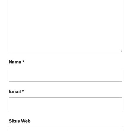
Nama
*
Email
*
Situs Web