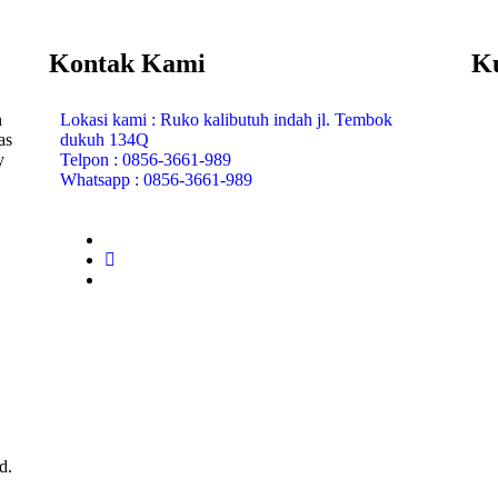
Kontak Kami
K
n
Lokasi kami : Ruko kalibutuh indah jl. Tembok
as
dukuh 134Q
y
Telpon : 0856-3661-989
Whatsapp : 0856-3661-989
d.