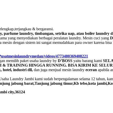
rlengkap,terjangkau & bergaransi.
y, parfume laundry, timbangan, setrika uap, atau boiler laundry 
tama yang menyediakan berbagai peralatan laundry. Mesin cuci yang
D
rena mesin dengan sistem ini sangat memudahkan para owner karena bisa
/Pusatmesinlaundrymedan/videos/4773480369408221
gan memilih paket usaha laundry by
D’BOSS
yaitu barang kami
SELA
 & TRAINING HINGGA RUNNING. BISA KIRIM KE SELUR
 hotel, industri dll,
dan juga menjual mesin laundry
eceran
apabila a
 Usaha Laundry Jambi kami sudah berpengalaman selama 12 tahun, kami
jung jabung barat,Tanjung jabung timur,Kb tebo,kota jambi,Ko
mbi city,36124