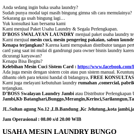
Anda sedang ingin buka usaha laundry?
Sudah punya modal tapi masih bingung gimna sih cara memulainya?
Sekarang ga usah bingung lagi…
Yuk konsultasi kan bersama kami
Kami menjual Paket Usaha Laundry & Segala Perlengkapan.
D’BOSS SWALAYAN LAUNDRY
menjual paket usaha laundry te
Kami menjual
mesin cuci, mesin pengering pakaian, sabun laundr
Kenapa terjangkau?
Karena kami merupakan distributor tangan per
card yang saat ini mulai di gandrungi para owner bisnis laundry ka
dicurangi karyawan?
Kenapa Bisa Begitu?
Kelebihan Mesin Cuci Sistem Card :
https://www.facebook.com
Ada juga mesin dengan sistem coin atau pun sistem manual. Keuntun
dibantu oleh para teknisi handal di bidangnya,
FREE KONSULTASI
Kami juga melayani kebutuhan laundry
rumahan ,comercial, pabrik,
terjangkau.
D’BOSS Swalayan Laundry Jambi
atau Distributor Perlengkapan
Jambi,Kb Batanghari,Bunggo,Merangin,Kerinci,Sarilanngun,Tan
JL.Sultan agung No.12 ,LB.Bandung ,Kc Jelutung.,kota jambi,ja
Jam Operasional : 08.00 s/d 20.00 WIB
USAHA MESIN LAUNDRY BUNGO