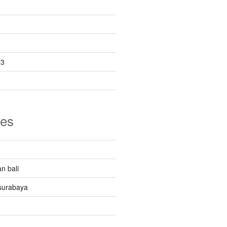
23
ies
n bali
surabaya