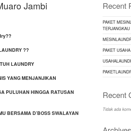
Muaro Jambi
Recent 
PAKET MESIN
TERJANGKAU
dry??
MESINLAUNDR
 LAUNDRY ??
PAKET USAHA
USAHALAUND
UTUH LAUNDRY
PAKETLAUNDR
IS YANG MENJANJIKAN
SA PULUHAN HINGGA RATUSAN
Recent
Tidak ada kome
MU BERSAMA D’BOSS SWALAYAN
Archive