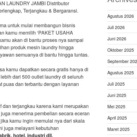
N LAUNDRY JAMBI Distributor
rlengkap, Terjangkau & Bergaransi.
Agustus 2026
lama untuk mulai membangun bisnis
Juli 2026
ngan kamu memilih ‘PAKET USAHA
Juni 2026
amu akan di bantu proses nya sampai
ilihan produk mesin laundry hingga
Oktober 2025
karyawan semuanya di bantu hingga tuntas.
September 20
isa kamu dapatkan secara gratis hanya di
Agustus 2025
ih dari 500 outlet laundry di seluruh
t puas dan terbantu dengan layanan
Juli 2025
Juni 2025
if dan terjangkau karena kami merupakan
Mei 2025
mi juga menerima pembelian secara eceran
April 2025
jika kamu ingin memulai nya dari skala
mi juga melayani kebutuhan
Maret 2025
rik, hotel, industri dll.