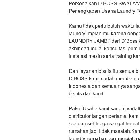
Perkenalkan D’BOSS SWALAYA
Perlengkapan Usaha Laundry Te
Kamu tidak perlu butuh waktu 
laundry impian mu karena de
LAUNDRY JAMBI” dari D’Boss k
akhir dari mulai konsultasi pem
instalasi mesin serta training 
Dan layanan bisnis itu semua b
D’BOSS kami sudah membantu leb
Indonesia dan semua nya sanga
bisnis dari kami.
Paket Usaha kami sangat variat
distributor tangan pertama, ka
/ satuan sehingga sangat hemat 
rumahan jadi tidak masalah.Ka
laundry
rumahan ,comercial, pab