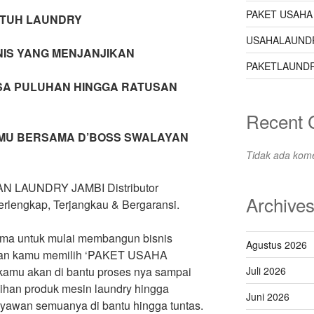
PAKET USAHA
UTUH LAUNDRY
USAHALAUND
IS YANG MENJANJIKAN
PAKETLAUNDR
SA PULUHAN HINGGA RATUSAN
Recent
MU BERSAMA D’BOSS SWALAYAN
Tidak ada kome
N LAUNDRY JAMBI Distributor
Archive
rlengkap, Terjangkau & Bergaransi.
lama untuk mulai membangun bisnis
Agustus 2026
ngan kamu memilih ‘PAKET USAHA
amu akan di bantu proses nya sampai
Juli 2026
ilihan produk mesin laundry hingga
Juni 2026
karyawan semuanya di bantu hingga tuntas.