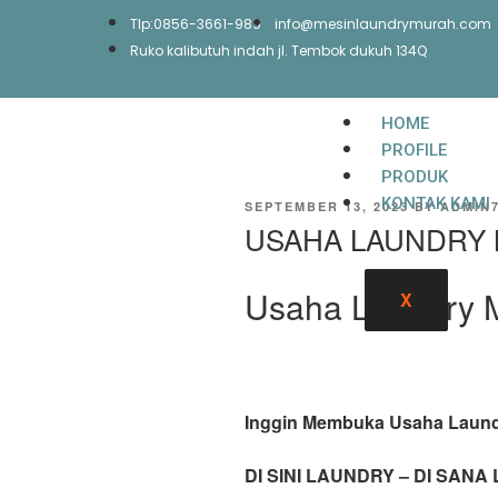
Tlp:0856-3661-989
info@mesinlaundrymurah.com
Ruko kalibutuh indah jl. Tembok dukuh 134Q
HOME
PROFILE
PRODUK
KONTAK KAMI
SEPTEMBER 13, 2023
BY
ADMIN
USAHA LAUNDRY 
Usaha Laundry 
X
Inggin Membuka Usaha Laun
DI SINI LAUNDRY – DI SANA