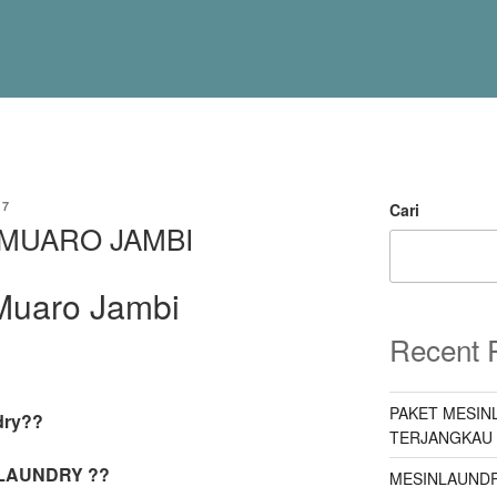
77
Cari
MUARO JAMBI
Muaro Jambi
Recent 
PAKET MESIN
dry??
TERJANGKAU
 LAUNDRY ??
MESINLAUNDR