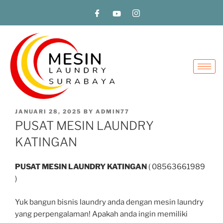
JANUARI 28, 2025
BY
ADMIN77
PUSAT MESIN LAUNDRY
KATINGAN
PUSAT MESIN LAUNDRY KATINGAN
( 08563661989
)
Yuk bangun bisnis laundry anda dengan mesin laundry
yang perpengalaman! Apakah anda ingin memiliki