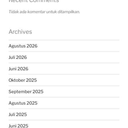
Recent Comments
Tidak ada komentar untuk ditampilkan.
Archives
Agustus 2026
Juli 2026
Juni 2026
Oktober 2025
September 2025
Agustus 2025
Juli 2025
Juni 2025