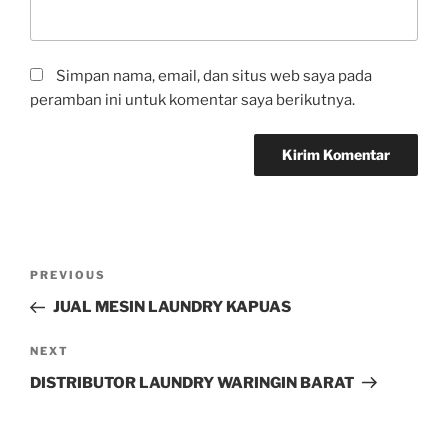
Simpan nama, email, dan situs web saya pada
peramban ini untuk komentar saya berikutnya.
PREVIOUS
JUAL MESIN LAUNDRY KAPUAS
NEXT
DISTRIBUTOR LAUNDRY WARINGIN BARAT