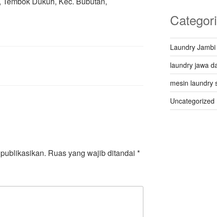
 Q, Tembok Dukuh, Kec. Bubutan,
Categor
Laundry Jambi
laundry jawa da
mesin laundry 
Uncategorized
publikasikan.
Ruas yang wajib ditandai
*