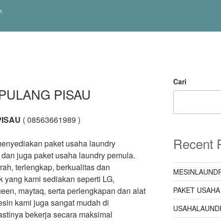
m
Cari
PULANG PISAU
PISAU
( 08563661989 )
Recent 
menyediakan paket usaha laundry
l dan juga paket usaha laundry pemula.
ah, terlengkap, berkualitas dan
MESINLAUNDR
k yang kami sediakan seperti LG,
PAKET USAHA
een, maytaq, serta perlengkapan dan alat
mesin kami juga sangat mudah di
USAHALAUND
astinya bekerja secara maksimal