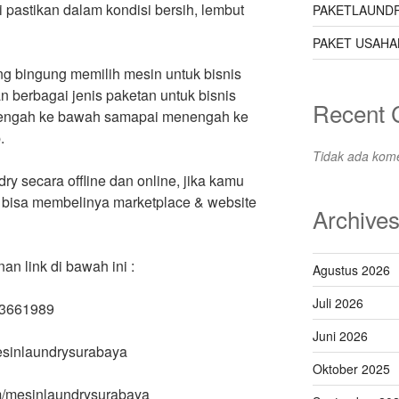
 pastikan dalam kondisi bersih, lembut
PAKETLAUNDR
PAKET USAHA
ng bingung memilih mesin untuk bisnis
 berbagai jenis paketan untuk bisnis
Recent
enengah ke bawah samapai menengah ke
.
Tidak ada kome
ry secara offline dan online, jika kamu
 bisa membelinya marketplace & website
Archive
 link di bawah ini :
Agustus 2026
Juli 2026
63661989
Juni 2026
mesinlaundrysurabaya
Oktober 2025
m/mesinlaundrysurabaya