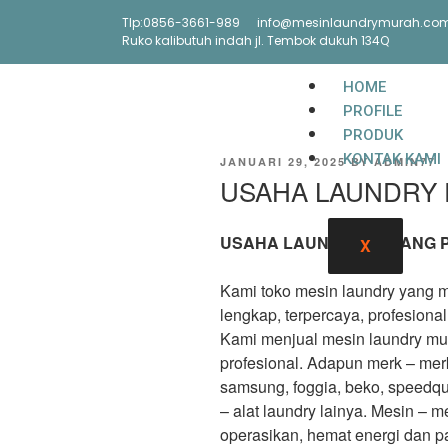
Tlp:0856-3661-989
info@mesinlaundrymurah.co
Ruko kalibutuh indah jl. Tembok dukuh 134Q
HOME
PROFILE
PRODUK
KONTAK KAMI
JANUARI 29, 2025
BY
ADMIN77
USAHA LAUNDRY 
USAHA LAUNDRY PULANG 
X
Kami toko mesin laundry yang 
lengkap, terpercaya, profesiona
Kami menjual mesin laundry mur
profesional. Adapun merk – mer
samsung, foggia, beko, speedqu
– alat laundry lainya. Mesin – 
operasikan, hemat energi dan p