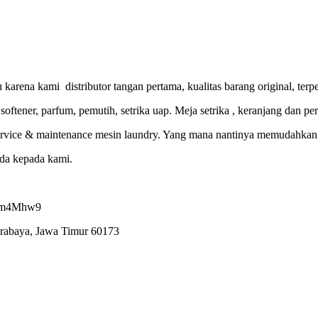
 karena kami distributor tangan pertama, kualitas barang original, terp
oftener, parfum, pemutih, setrika uap. Meja setrika , keranjang dan pe
ervice & maintenance mesin laundry. Yang mana nantinya memudahkan an
nda kepada kami.
7ham4Mhw9
urabaya, Jawa Timur 60173