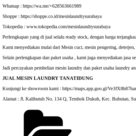
Whatsap : https://wa.me/+628563661989
Shoppe : https://shoppe.co.id/mesinlaundrysurabaya
Tokopedia : www.tokopedia.com/mesinlaundrysurabaya
Perlengkapan yang di jual selalu ready stock, dengan harga terjangkau
Kami menyediakan mulai dari Mesin cuci, mesin pengering, deterjen, s
Selain perlengkapan dan paket usaha , kami juga menyediakan jasa s
Jadi percayakan pembelian mesin laundry dan paket usaha laundry a
JUAL MESIN LAUNDRY TANATIDUNG
Kunjungi ke showroom kami : https://maps.app.goo.gl/Ve3fX8h8
Alamat : Jl. Kalibutuh No. 134 Q, Tembok Dukuh, Kec. Bubutan, S