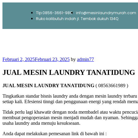
Tlp:0856-3661-989
info@mesinlaundrymurah.com
Ruko kalibutuh indah jl. Tembok dukuh 134Q
Februari 2, 2025
Februari 23, 2025
by
admin77
JUAL MESIN LAUNDRY TANATIDUNG
JUAL MESIN LAUNDRY TANATIDUNG
( 08563661989 )
Tingkatkan standar bisnis laundry anda dengan mesin laundry terbar
setiap kali. Efesiensi tinngi dan penggunaan energi yang rendah mem
Tidak perlu lagi khawatir dengan noda membadel atau waktu pencucia
membuat pengoperasian mesin menjadi mudah dan nyaman. Sehingga t
usaha laundry anda menuju kesukseaan.
Anda dapat melakukan pemesanan link di bawah ini :