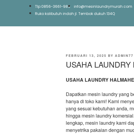
Tlp:0856-3661-989
info@mesinlaundrymurah.com
Ruko kalibutuh indah jl. Tembok dukuh 134Q
FEBRUARI 13, 2025
BY
ADMIN77
USAHA LAUNDRY
USAHA LAUNDRY HALMAH
Dapatkan mesin laundry yang ber
hanya di toko kami! Kami menye
yang sesuai kebutuhan anda, mu
hingga mesin laundry komersial
lengkap, mesin laundry kami d
menyetrika pakaian dengan mu