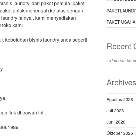
bisnis laundry, dari paket pemula, paket
paket untuk menengah ke atas dengan
PAKETLAUNDR
an laundry lainya , kami menyediakan
PAKET USAHA
 toko kami
 kebutuhan bisnis laundry anda seperti :
Recent
Tidak ada kome
ry
Archive
ya.
Agustus 2026
Juli 2026
 link di bawah ini :
Juni 2026
63661989
Oktober 2025