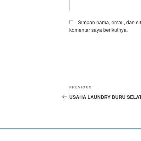
Simpan nama, email, dan si
komentar saya berikutnya.
Navigasi
Previous
PREVIOUS
pos
Post
USAHA LAUNDRY BURU SELA