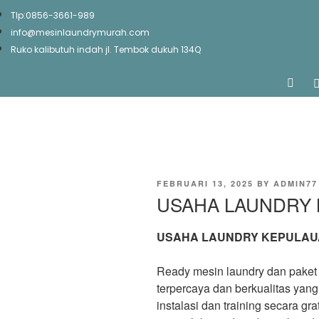
Tlp:0856-3661-989
info@mesinlaundrymurah.com
Ruko kalibutuh indah jl. Tembok dukuh 134Q
POSTED
FEBRUARI 13, 2025
BY
ADMIN77
ON
USAHA LAUNDRY
USAHA LAUNDRY KEPULAU
Ready mesin laundry dan paket 
terpercaya dan berkualitas yan
instalasi dan training secara g