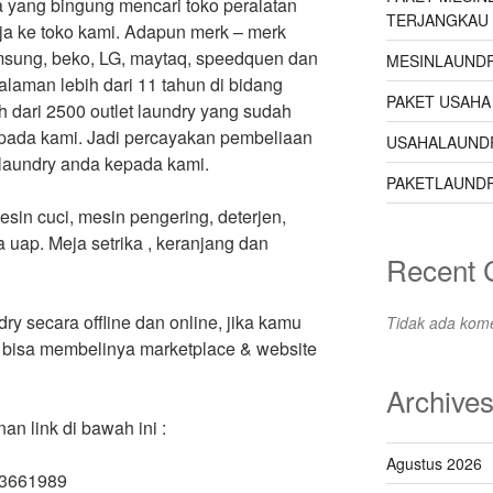
a yang bingung mencari toko peralatan
TERJANGKAU
ja ke toko kami. Adapun merk – merk
amsung, beko, LG, maytaq, speedquen dan
MESINLAUNDR
laman lebih dari 11 tahun di bidang
PAKET USAHA
h dari 2500 outlet laundry yang sudah
pada kami. Jadi percayakan pembeliaan
USAHALAUND
 laundry anda kepada kami.
PAKETLAUNDR
sin cuci, mesin pengering, deterjen,
ka uap. Meja setrika , keranjang dan
Recent
ry secara offline dan online, jika kamu
Tidak ada kome
 bisa membelinya marketplace & website
Archive
 link di bawah ini :
Agustus 2026
63661989