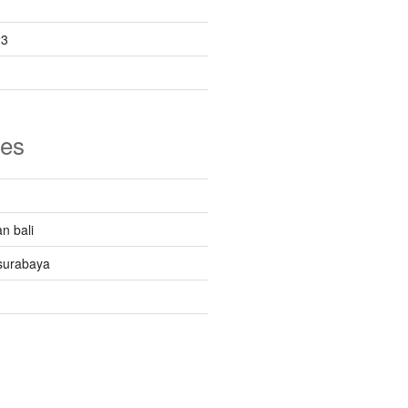
23
ies
n bali
surabaya