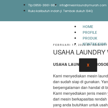
Tlp:0856-3661-989
info@mesinlaundrymurah.com
Ruko kalibutuh indah jl. Tembok dukuh 134Q
HOME
PROFILE
PRODUK
KONTAK KAMI
FEBRUARI 17, 2025
BY
ADMIN77
USAHA LAUNDRY
USAHA LAUNDRY WONOSO
X
Kami menyediakan mesin laundr
dan sudah siap di gunakan. Yang
berpengalaman dan handal di bi
Kami menyediakan jenis mesin ya
dari mesin berkapasitas rendah
yang anda butuhkan untuk usaha