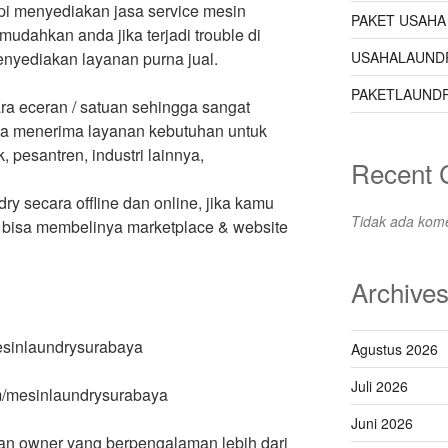
api menyediakan jasa service mesin
PAKET USAHA
udahkan anda jika terjadi trouble di
USAHALAUND
nyediakan layanan purna jual.
PAKETLAUNDR
a eceran / satuan sehingga sangat
uga menerima layanan kebutuhan untuk
k, pesantren, industri lainnya,
Recent
ry secara offline dan online, jika kamu
Tidak ada kome
 bisa membelinya marketplace & website
Archive
mesinlaundrysurabaya
Agustus 2026
Juli 2026
m/mesinlaundrysurabaya
Juni 2026
dan owner yang berpengalaman lebih dari