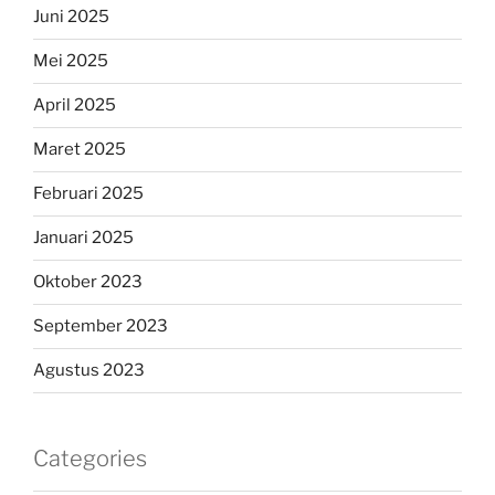
Juni 2025
Mei 2025
April 2025
Maret 2025
Februari 2025
Januari 2025
Oktober 2023
September 2023
Agustus 2023
Categories