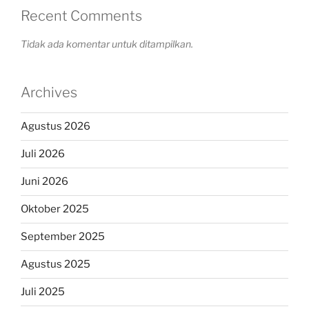
Recent Comments
Tidak ada komentar untuk ditampilkan.
Archives
Agustus 2026
Juli 2026
Juni 2026
Oktober 2025
September 2025
Agustus 2025
Juli 2025