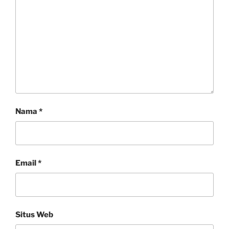
Nama
*
Email
*
Situs Web