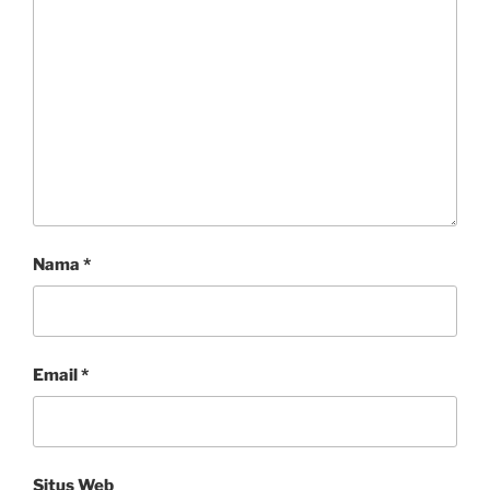
Nama
*
Email
*
Situs Web