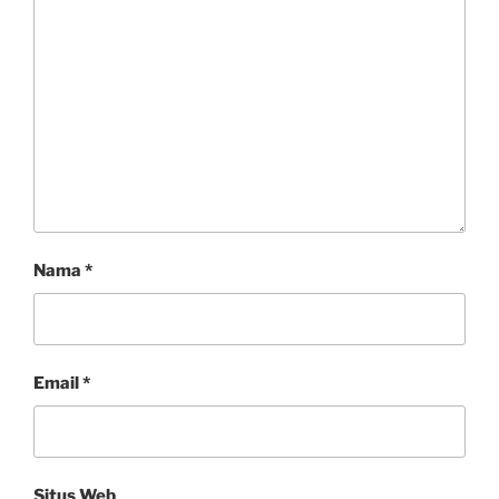
Nama
*
Email
*
Situs Web