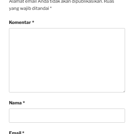
Alamat email Anda tidak akan dipublikasikan.
Ruas
yang wajib ditandai
*
Komentar
*
Nama
*
Email
*