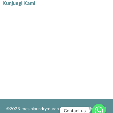
Kunjungi Kami
©2023. mesinlaundrymurah.com. All Rights Reserved.
Contact us
Contact us