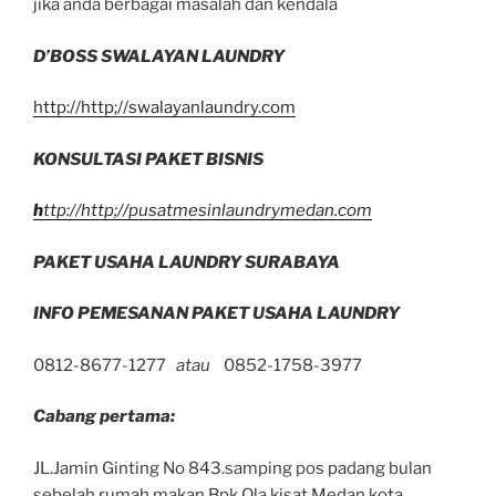
jika anda berbagai masalah dan kendala
D’BOSS SWALAYAN LAUNDRY
http://http;//swalayanlaundry.com
KONSULTASI PAKET BISNIS
h
ttp://http;//pusatmesinlaundrymedan.com
PAKET USAHA LAUNDRY SURABAYA
INFO PEMESANAN PAKET USAHA LAUNDRY
0812-8677-1277
atau
0852-1758-3977
Cabang pertama:
JL.Jamin Ginting No 843.samping pos padang bulan
sebelah rumah makan Bpk Ola kisat Medan kota