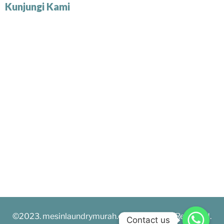
Kunjungi Kami
©2023. mesinlaundrymurah.com. All Rights Reserved.
Contact us
Contact us